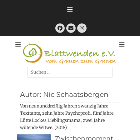
Zum
Inhalt
springen
Facebook
E-
Instagram
Mail
Kreativ trauern nach Suizid und ähnlichen Abschieden
Blattwenden e. V.
- Vom Grauen
zum Grünen
Suchen
nach:
Autor:
Nic Schaatsbergen
Von neununddreißig Jahren zwanzig Jahre
Texttante, zehn Jahre Psychoprofi, fünf Jahre
Lütte Lockes Lieblingsmama, zwei Jahre
wütende Witwe. (2018)
Zwischenmoment