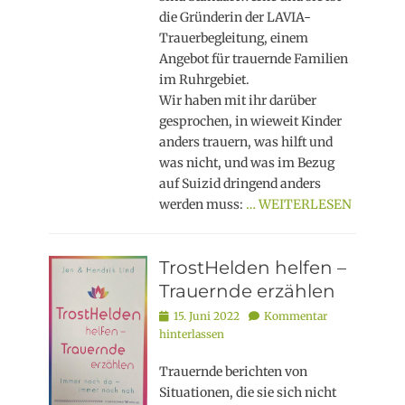
die Gründerin der LAVIA-
Trauerbegleitung, einem
Angebot für trauernde Familien
im Ruhrgebiet.
Wir haben mit ihr darüber
gesprochen, in wieweit Kinder
anders trauern, was hilft und
was nicht, und was im Bezug
auf Suizid dringend anders
werden muss:
… WEITERLESEN
TrostHelden helfen –
Trauernde erzählen
Posted
15. Juni 2022
Kommentar
on
hinterlassen
Trauernde berichten von
Situationen, die sie sich nicht