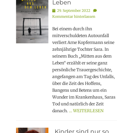
Leben
Posted
29. September 2022
on
Kommentar hinterlassen
Bei einem durch ihn
mitverschuldeten Autounfall
verliert Arne Kopfermann seine
zehnjährige Tochter Sara. In
seinem Buch „Mitten aus dem
Leben“ erzählt er seine ganz
persönliche Trauergeschichte,
angefangen am Tag des Unfalls,
über die Zeit des Hoffens,
Bangens und Betens um ein
Wunder im Krankenhaus, Saras
Tod und natürlich der Zeit
danach.
… WEITERLESEN
„Kinder sind nur so