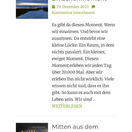
Posted
29. Dezember 2023
on
Kommentar hinterlassen
Es gibt da diesen Moment. Wenn
wir einatmen. Und bevor wir
ausatmen. Da entsteht eine
kleine Lücke. Ein Raum, in dem
nichts passiert. Ein kleiner,
ewiger Moment. Diesen
Moment erleben wir jeden Tag
über 20.000 Mal. Aber wir
erleben ihn nicht wirklich. Viele
wissen nicht mal, dass es ihn
gibt. So kann es auch mit dem
Leben sein. Wir sind
…
WEITERLESEN
Mitten aus dem