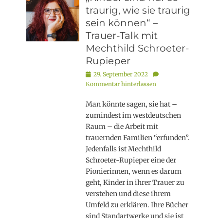
traurig, wie sie traurig
sein können“ –
Trauer-Talk mit
Mechthild Schroeter-
Rupieper
Posted
29. September 2022
on
Kommentar hinterlassen
Man könnte sagen, sie hat –
zumindest im westdeutschen
Raum – die Arbeit mit
trauernden Familien “erfunden”.
Jedenfalls ist Mechthild
Schroeter-Rupieper eine der
Pionierinnen, wenn es darum
geht, Kinder in ihrer Trauer zu
verstehen und diese ihrem
Umfeld zu erklären. Ihre Bücher
sind Standartwerke und sie ist