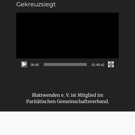
Gekreuzsiegt
Video-
Player
00:00
01:45:42
Blattwenden e. V. ist Mitglied im
Paritätischen Gemeinschaftsverband.
Copyright © 2026
Blattwenden e. V. – Vom Grauen zum Grünen
.
Alle Rechte vorbehalten.
Datenschutzerklärung
| Clean