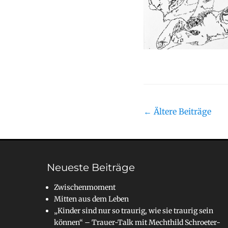
Beitragsnavig
←
Ältere Beiträge
Neueste Beiträge
Zwischenmoment
Mitten aus dem Leben
„Kinder sind nur so traurig, wie sie traurig sein
können“ – Trauer-Talk mit Mechthild Schroeter-