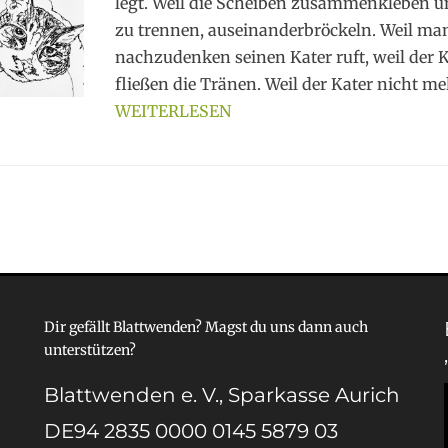
legt. Weil die Scheiben zusammenkleben u
zu trennen, auseinanderbröckeln. Weil ma
nachzudenken seinen Kater ruft, weil der K
fließen die Tränen. Weil der Kater nicht me
WEITERLESEN
ation
Dir gefällt Blattwenden? Magst du uns dann auch
unterstützen?
Blattwenden e. V., Sparkasse Aurich
DE94 2835 0000 0145 5879 03