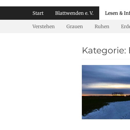
Primäres Menü
Start
Blattwenden e. V.
Lesen & In
Sekundäres Menü
Verstehen
Grauen
Ruhen
Erd
Kategorie: