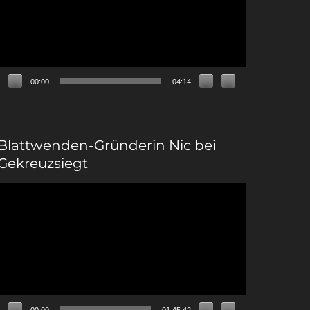
00:00
04:14
Blattwenden-Gründerin Nic bei
Gekreuzsiegt
Video-
Player
00:00
01:45:42