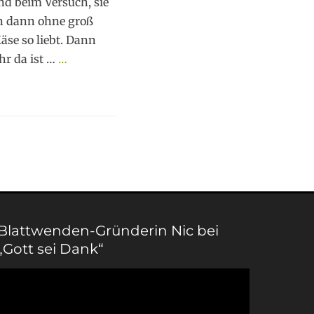
nd beim Versuch, sie
n dann ohne groß
äse so liebt. Dann
hr da ist …
…
Blattwenden-Gründerin Nic bei
„Gott sei Dank“
Video-
Player