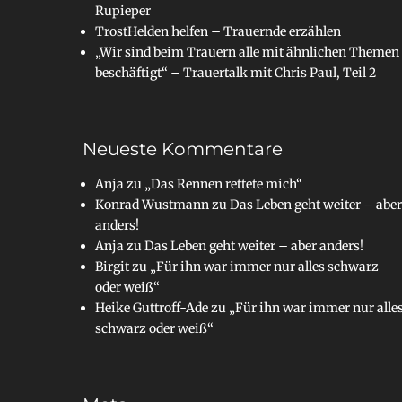
Rupieper
TrostHelden helfen – Trauernde erzählen
„Wir sind beim Trauern alle mit ähnlichen Themen
beschäftigt“ – Trauertalk mit Chris Paul, Teil 2
Neueste Kommentare
Anja
zu
„Das Rennen rettete mich“
Konrad Wustmann
zu
Das Leben geht weiter – aber
anders!
Anja
zu
Das Leben geht weiter – aber anders!
Birgit
zu
„Für ihn war immer nur alles schwarz
oder weiß“
Heike Guttroff-Ade
zu
„Für ihn war immer nur alle
schwarz oder weiß“