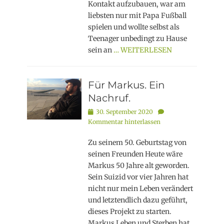
Kontakt aufzubauen, war am
liebsten nur mit Papa Fußball
spielen und wollte selbst als
Teenager unbedingt zu Hause
sein an
… WEITERLESEN
Für Markus. Ein
Nachruf.
Posted
30. September 2020
on
Kommentar hinterlassen
Zu seinem 50. Geburtstag von
seinen Freunden Heute wäre
Markus 50 Jahre alt geworden.
Sein Suizid vor vier Jahren hat
nicht nur mein Leben verändert
und letztendlich dazu geführt,
dieses Projekt zu starten.
Markus Leben und Sterben hat