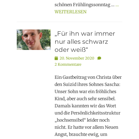
schönen Frühlingssonntag …
…
WEITERLESEN
„Für ihn war immer
nur alles schwarz
oder weiß“
Posted
20. November 2020
on
2 Kommentare
Ein Gastbeitrag von Christa über
den Suizid ihres Sohnes Sascha:
Unser Sohn war ein fröhliches
Kind, aber auch sehr sensibel.
Damals kannten wir das Wort
und die Persönlichkeitsstruktur
„hochsensibel“ leider noch
nicht. Er hatte vor allem Neuen
Angst, brauchte ewig, um