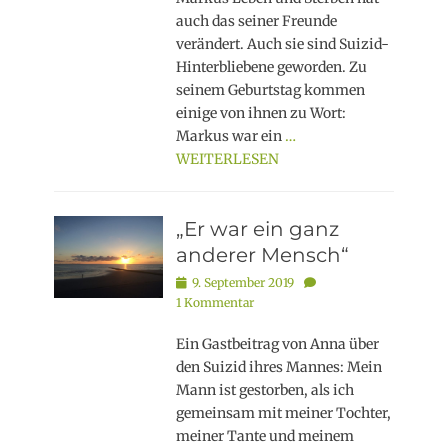
auch das seiner Freunde
verändert. Auch sie sind Suizid-
Hinterbliebene geworden. Zu
seinem Geburtstag kommen
einige von ihnen zu Wort:
Markus war ein
…
WEITERLESEN
„Er war ein ganz
anderer Mensch“
Posted
9. September 2019
on
1 Kommentar
Ein Gastbeitrag von Anna über
den Suizid ihres Mannes: Mein
Mann ist gestorben, als ich
gemeinsam mit meiner Tochter,
meiner Tante und meinem