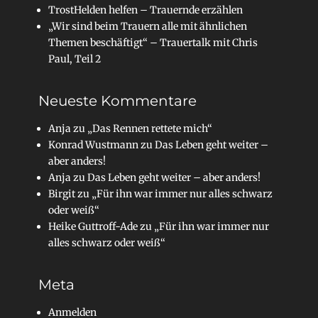
TrostHelden helfen – Trauernde erzählen
„Wir sind beim Trauern alle mit ähnlichen
Themen beschäftigt“ – Trauertalk mit Chris
Paul, Teil 2
Neueste Kommentare
Anja
zu
„Das Rennen rettete mich“
Konrad Wustmann
zu
Das Leben geht weiter –
aber anders!
Anja
zu
Das Leben geht weiter – aber anders!
Birgit
zu
„Für ihn war immer nur alles schwarz
oder weiß“
Heike Guttroff-Ade
zu
„Für ihn war immer nur
alles schwarz oder weiß“
Meta
Anmelden