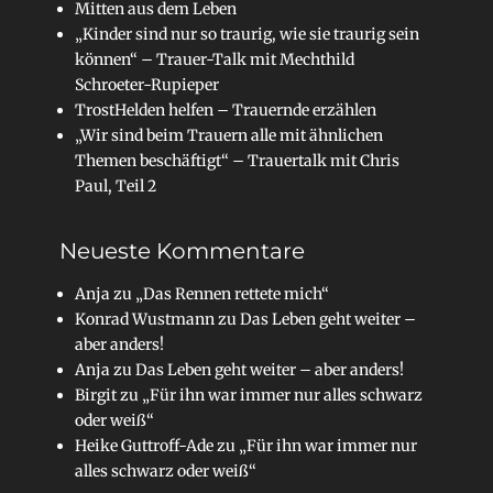
Mitten aus dem Leben
„Kinder sind nur so traurig, wie sie traurig sein
können“ – Trauer-Talk mit Mechthild
Schroeter-Rupieper
TrostHelden helfen – Trauernde erzählen
„Wir sind beim Trauern alle mit ähnlichen
Themen beschäftigt“ – Trauertalk mit Chris
Paul, Teil 2
Neueste Kommentare
Anja
zu
„Das Rennen rettete mich“
Konrad Wustmann
zu
Das Leben geht weiter –
aber anders!
Anja
zu
Das Leben geht weiter – aber anders!
Birgit
zu
„Für ihn war immer nur alles schwarz
oder weiß“
Heike Guttroff-Ade
zu
„Für ihn war immer nur
alles schwarz oder weiß“