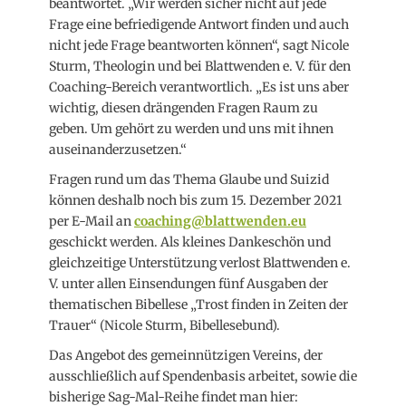
beantwortet. „Wir werden sicher nicht auf jede
Frage eine befriedigende Antwort finden und auch
nicht jede Frage beantworten können“, sagt Nicole
Sturm, Theologin und bei Blattwenden e. V. für den
Coaching-Bereich verantwortlich. „Es ist uns aber
wichtig, diesen drängenden Fragen Raum zu
geben. Um gehört zu werden und uns mit ihnen
auseinanderzusetzen.“
Fragen rund um das Thema Glaube und Suizid
können deshalb noch bis zum 15. Dezember 2021
per E-Mail an
coaching@blattwenden.eu
geschickt werden. Als kleines Dankeschön und
gleichzeitige Unterstützung verlost Blattwenden e.
V. unter allen Einsendungen fünf Ausgaben der
thematischen Bibellese „Trost finden in Zeiten der
Trauer“ (Nicole Sturm, Bibellesebund).
Das Angebot des gemeinnützigen Vereins, der
ausschließlich auf Spendenbasis arbeitet, sowie die
bisherige Sag-Mal-Reihe findet man hier: