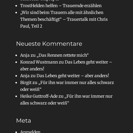
TrostHelden helfen – Trauernde erzählen
„Wir sind beim Trauern alle mit ähnlichen
Themen beschäftigt“ – Trauertalk mit Chris
Paul, Teil 2
Neueste Kommentare
Anja
zu
„Das Rennen rettete mich“
Konrad Wustmann
zu
Das Leben geht weiter –
aber anders!
Anja
zu
Das Leben geht weiter – aber anders!
Birgit
zu
„Für ihn war immer nur alles schwarz
oder weiß“
Heike Guttroff-Ade
zu
„Für ihn war immer nur
alles schwarz oder weiß“
Meta
Anmelden