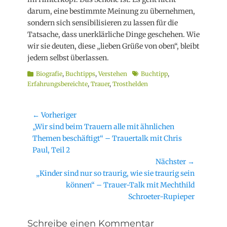
darum, eine bestimmte Meinung zu übernehmen,
sondern sich sensibilisieren zu lassen für die
Tatsache, dass unerklärliche Dinge geschehen. Wie
wir sie deuten, diese „lieben Grüße von oben“, bleibt
jedem selbst überlassen.
Kategorien
Schlagworte
Biografie
,
Buchtipps
,
Verstehen
Buchtipp
,
Erfahrungsbereichte
,
Trauer
,
Trosthelden
Beitragsnavigation
← Vorheriger
Vorheriger
„Wir sind beim Trauern alle mit ähnlichen
Beitrag:
Themen beschäftigt“ – Trauertalk mit Chris
Paul, Teil 2
Nächster →
Nächster
„Kinder sind nur so traurig, wie sie traurig sein
Beitrag:
können“ – Trauer-Talk mit Mechthild
Schroeter-Rupieper
Schreibe einen Kommentar