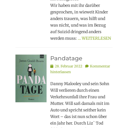
Wir haben mit ihr darüber
gesprochen, in wieweit Kinder
anders trauern, was hilft und
was nicht, und was im Bezug
auf Suizid dringend anders
werden muss:
… WEITERLESEN
Pandatage
Posted
28. Februar 2022
Kommentar
on
hinterlassen
Danny Malooley und sein Sohn
Will verlieren durch einen
Verkehrsunfall ihre Frau und
Mutter. Will saß damals mit im
Auto und spricht seither kein
Wort – das ist nun schon über
ein Jahr her. Durch Liz` Tod