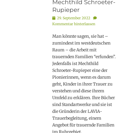
Mechthild Schroeter-
Rupieper
Posted
29. September 2022
on
Kommentar hinterlassen
Man könnte sagen, sie hat –
zumindest im westdeutschen
Raum – die Arbeit mit
trauernden Familien “erfunden”.
Jedenfalls ist Mechthild
Schroeter-Rupieper eine der
Pionierinnen, wenn es darum
geht, Kinder in ihrer Trauer zu
verstehen und diese ihrem
Umfeld zu erklären. Ihre Bücher
sind Standartwerke und sie ist
die Gründerin der LAVIA-
Trauerbegleitung, einem
Angebot für trauernde Familien
im Ruhrgebiet.