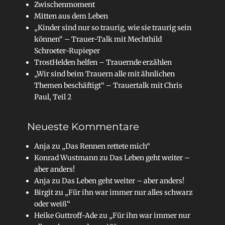
Zwischenmoment
Mitten aus dem Leben
„Kinder sind nur so traurig, wie sie traurig sein
können“ – Trauer-Talk mit Mechthild
Schroeter-Rupieper
TrostHelden helfen – Trauernde erzählen
„Wir sind beim Trauern alle mit ähnlichen
Themen beschäftigt“ – Trauertalk mit Chris
Paul, Teil 2
Neueste Kommentare
Anja
zu
„Das Rennen rettete mich“
Konrad Wustmann
zu
Das Leben geht weiter –
aber anders!
Anja
zu
Das Leben geht weiter – aber anders!
Birgit
zu
„Für ihn war immer nur alles schwarz
oder weiß“
Heike Guttroff-Ade
zu
„Für ihn war immer nur