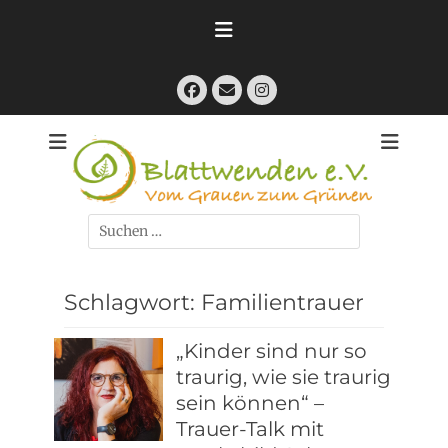
Zum
Inhalt
springen
Facebook
E-
Instagram
Mail
Kreativ trauern nach Suizid und ähnlichen Abschieden
Blattwenden e. V.
- Vom Grauen
zum Grünen
Suchen
nach:
Schlagwort:
Familientrauer
„Kinder sind nur so
traurig, wie sie traurig
sein können“ –
Trauer-Talk mit