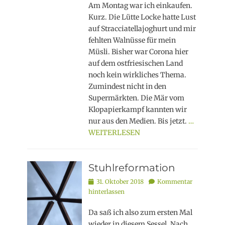
Am Montag war ich einkaufen.
Kurz. Die Lütte Locke hatte Lust
auf Stracciatellajoghurt und mir
fehlten Walnüsse für mein
Müsli. Bisher war Corona hier
auf dem ostfriesischen Land
noch kein wirkliches Thema.
Zumindest nicht in den
Supermärkten. Die Mär vom
Klopapierkampf kannten wir
nur aus den Medien. Bis jetzt.
…
WEITERLESEN
Stuhlreformation
Posted
31. Oktober 2018
Kommentar
on
hinterlassen
Da saß ich also zum ersten Mal
wieder in diesem Sessel. Nach