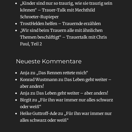
„Kinder sind nur so traurig, wie sie traurig sein
können“ – Trauer-Talk mit Mechthild
Schroeter-Rupieper
TrostHelden helfen – Trauernde erzählen
„Wir sind beim Trauern alle mit ähnlichen
Themen beschäftigt“ – Trauertalk mit Chris
Paul, Teil 2
Neueste Kommentare
Anja
zu
„Das Rennen rettete mich“
Konrad Wustmann
zu
Das Leben geht weiter –
aber anders!
Anja
zu
Das Leben geht weiter – aber anders!
Birgit
zu
„Für ihn war immer nur alles schwarz
oder weiß“
Heike Guttroff-Ade
zu
„Für ihn war immer nur
alles schwarz oder weiß“