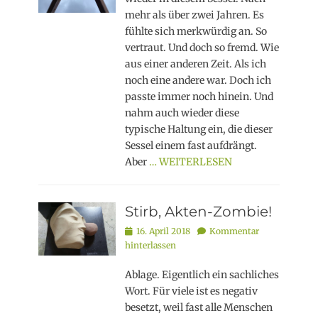
mehr als über zwei Jahren. Es
fühlte sich merkwürdig an. So
vertraut. Und doch so fremd. Wie
aus einer anderen Zeit. Als ich
noch eine andere war. Doch ich
passte immer noch hinein. Und
nahm auch wieder diese
typische Haltung ein, die dieser
Sessel einem fast aufdrängt.
Aber
… WEITERLESEN
Stirb, Akten-Zombie!
Posted
16. April 2018
Kommentar
on
hinterlassen
Ablage. Eigentlich ein sachliches
Wort. Für viele ist es negativ
besetzt, weil fast alle Menschen