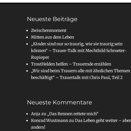
Neueste Beiträge
Zwischenmoment
Mitten aus dem Leben
„Kinder sind nur so traurig, wie sie traurig sein
können“ – Trauer-Talk mit Mechthild Schroeter-
Rupieper
TrostHelden helfen – Trauernde erzählen
„Wir sind beim Trauern alle mit ähnlichen Themen
beschäftigt“ – Trauertalk mit Chris Paul, Teil 2
Neueste Kommentare
Anja
zu
„Das Rennen rettete mich“
Konrad Wustmann
zu
Das Leben geht weiter – aber
anders!