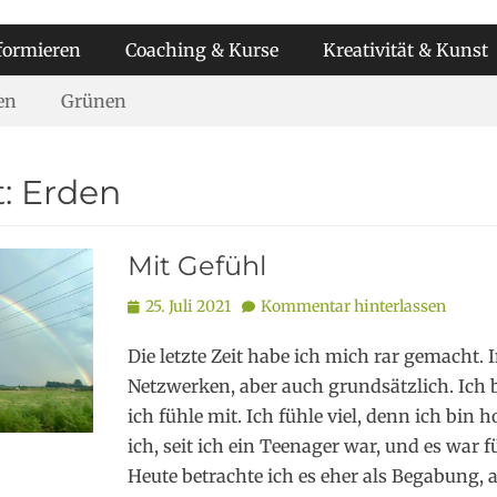
formieren
Coaching & Kurse
Kreativität & Kunst
en
Grünen
t:
Erden
Mit Gefühl
Posted
25. Juli 2021
Kommentar hinterlassen
on
Die letzte Zeit habe ich mich rar gemacht. 
Netzwerken, aber auch grundsätzlich. Ich
ich fühle mit. Ich fühle viel, denn ich bin 
ich, seit ich ein Teenager war, und es war f
Heute betrachte ich es eher als Begabung, a