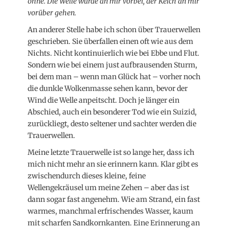
ohne. Die Welle würde an mir vorbei, der Kelch an mir
vorüber gehen.
An anderer Stelle habe ich schon über Trauerwellen
geschrieben. Sie überfallen einen oft wie aus dem
Nichts. Nicht kontinuierlich wie bei Ebbe und Flut.
Sondern wie bei einem just aufbrausenden Sturm,
bei dem man – wenn man Glück hat – vorher noch
die dunkle Wolkenmasse sehen kann, bevor der
Wind die Welle anpeitscht. Doch je länger ein
Abschied, auch ein besonderer Tod wie ein Suizid,
zurückliegt, desto seltener und sachter werden die
Trauerwellen.
Meine letzte Trauerwelle ist so lange her, dass ich
mich nicht mehr an sie erinnern kann. Klar gibt es
zwischendurch dieses kleine, feine
Wellengekräusel um meine Zehen – aber das ist
dann sogar fast angenehm. Wie am Strand, ein fast
warmes, manchmal erfrischendes Wasser, kaum
mit scharfen Sandkornkanten. Eine Erinnerung an