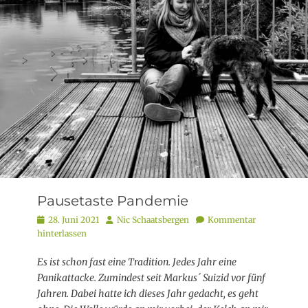
Pausetaste Pandemie
Posted
Autor
28. Juni 2021
Nic Schaatsbergen
Kommentar
on
hinterlassen
Es ist schon fast eine Tradition. Jedes Jahr eine
Panikattacke. Zumindest seit Markus´ Suizid vor fünf
Jahren. Dabei hatte ich dieses Jahr gedacht, es geht