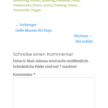
Geburtstag
,
Grünen
,
Jahrestag
,
Pandemie
,
Panik
,
Panikattacke
,
Ruhen
,
Suizid
,
Todestag
,
Trauer
,
Trauerwelle
,
Trigger
Beitragsnavigation
← Vorheriger
Vorheriger
Gelbe Blumen für Papa
Beitrag:
Nächster →
Nächster
Mit Gefühl
Beitrag:
Schreibe einen Kommentar
Deine E-Mail-Adresse wird nicht veröffentlicht.
Erforderliche Felder sind mit
*
markiert
Kommentar
*