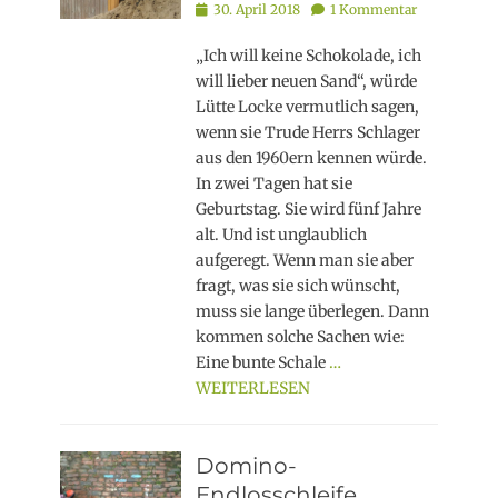
Posted
30. April 2018
1 Kommentar
on
„Ich will keine Schokolade, ich
will lieber neuen Sand“, würde
Lütte Locke vermutlich sagen,
wenn sie Trude Herrs Schlager
aus den 1960ern kennen würde.
In zwei Tagen hat sie
Geburtstag. Sie wird fünf Jahre
alt. Und ist unglaublich
aufgeregt. Wenn man sie aber
fragt, was sie sich wünscht,
muss sie lange überlegen. Dann
kommen solche Sachen wie:
Eine bunte Schale
…
WEITERLESEN
Domino-
Endlosschleife