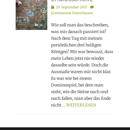
Posted
29. September 2017
on
Kommentar hinterlassen
Wie soll man das beschreiben,
was mir danach passiert ist?
Nach dem Tag mit meinen
persönlichen drei heiligen
Königen? Mir war bewusst, dass
mein Leben jetzt nie wieder
dasselbe sein würde. Doch die
Ausmaße waren mir nicht klar.
Es war wie bei einem
Dominospiel, bei dem man
sieht, wie die Steine nach und
nach fallen, man aber das Ende
nicht
… WEITERLESEN