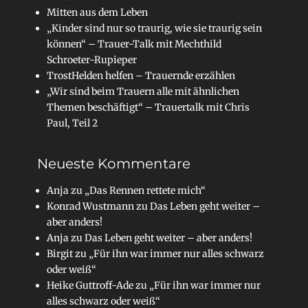
Mitten aus dem Leben
„Kinder sind nur so traurig, wie sie traurig sein
können“ – Trauer-Talk mit Mechthild
Schroeter-Rupieper
TrostHelden helfen – Trauernde erzählen
„Wir sind beim Trauern alle mit ähnlichen
Themen beschäftigt“ – Trauertalk mit Chris
Paul, Teil 2
Neueste Kommentare
Anja
zu
„Das Rennen rettete mich“
Konrad Wustmann
zu
Das Leben geht weiter –
aber anders!
Anja
zu
Das Leben geht weiter – aber anders!
Birgit
zu
„Für ihn war immer nur alles schwarz
oder weiß“
Heike Guttroff-Ade
zu
„Für ihn war immer nur
alles schwarz oder weiß“