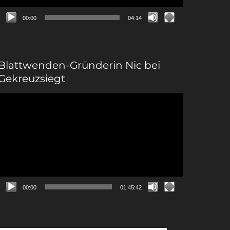
00:00
04:14
Blattwenden-Gründerin Nic bei
Gekreuzsiegt
Video-
Player
00:00
01:45:42