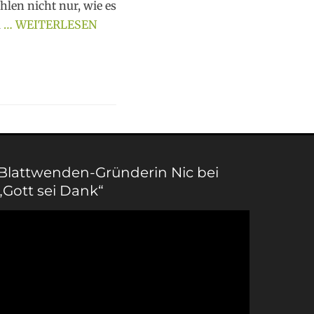
len nicht nur, wie es
m
… WEITERLESEN
Blattwenden-Gründerin Nic bei
„Gott sei Dank“
Video-
Player