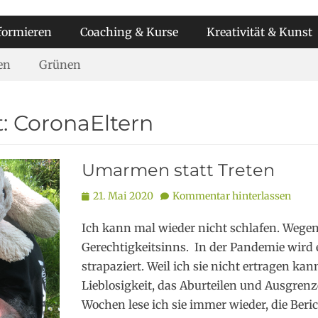
formieren
Coaching & Kurse
Kreativität & Kunst
en
Grünen
t:
CoronaEltern
Umarmen statt Treten
Posted
21. Mai 2020
Kommentar hinterlassen
on
Ich kann mal wieder nicht schlafen. Wege
Gerechtigkeitsinns. In der Pandemie wird 
strapaziert. Weil ich sie nicht ertragen ka
Lieblosigkeit, das Aburteilen und Ausgrenz
Wochen lese ich sie immer wieder, die Beri