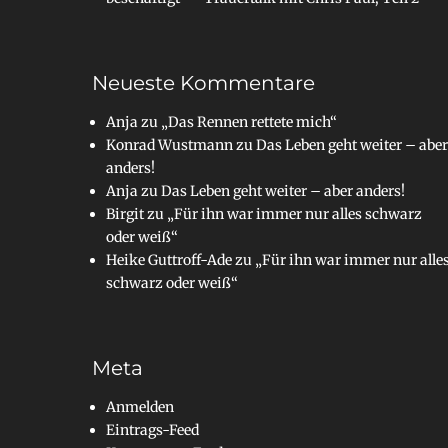
Neueste Kommentare
Anja
zu
„Das Rennen rettete mich“
Konrad Wustmann
zu
Das Leben geht weiter – aber
anders!
Anja
zu
Das Leben geht weiter – aber anders!
Birgit
zu
„Für ihn war immer nur alles schwarz
oder weiß“
Heike Guttroff-Ade
zu
„Für ihn war immer nur alle
schwarz oder weiß“
Meta
Anmelden
Eintrags-Feed