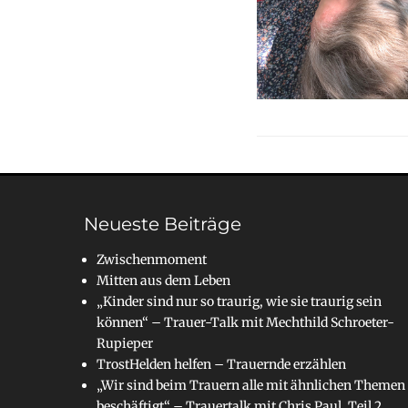
Neueste Beiträge
Zwischenmoment
Mitten aus dem Leben
„Kinder sind nur so traurig, wie sie traurig sein
können“ – Trauer-Talk mit Mechthild Schroeter-
Rupieper
TrostHelden helfen – Trauernde erzählen
„Wir sind beim Trauern alle mit ähnlichen Themen
beschäftigt“ – Trauertalk mit Chris Paul, Teil 2