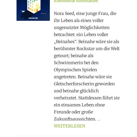
on
Kommentar hinterlassen
Nora Seed, eine junge Frau, die
ihr Leben als eines voller
ungenutzter Möglichkeiten
betrachtet: ein Leben voller
„Beinahes“. Beinahe wäre sie als
berühmter Rockstar um die Welt
getourt; beinahe als
Schwimmerin bei den
Olympischen Spielen
angetreten. Beinahe wäre sie
Gletscherforscherin geworden
und beinahe glücklich
verheiratet. Stattdessen führt sie
ein einsames Leben ohne
Freunde oder große
Zukunftsaussichten.
…
WEITERLESEN