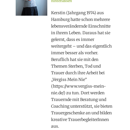
on
hinterlassen
Kerstin (Jahrgang 1974) aus
Hamburg hatte schon mehrere
lebensverändernde Einschnitte
in ihrem Leben. Daraus hat sie
gelernt, dass es immer
weitergeht – und das eigentlich
immer besser als vorher.
Beruflich hat sie mit den
Themen Sterben, Tod und
Trauer durch ihre Arbeit bei
„Vergiss Mein Nie“
(https://www.vergiss-mein-
nie.de/) zu tun. Dort werden
Trauernde mit Beratung und
Coaching unterstützt, sie bieten
Trauergeschenke an und bilden
kreative TrauerbegleiterInnen
aus.