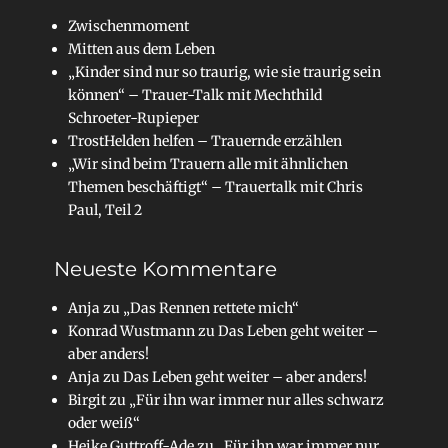
Zwischenmoment
Mitten aus dem Leben
„Kinder sind nur so traurig, wie sie traurig sein
können“ – Trauer-Talk mit Mechthild
Schroeter-Rupieper
TrostHelden helfen – Trauernde erzählen
„Wir sind beim Trauern alle mit ähnlichen
Themen beschäftigt“ – Trauertalk mit Chris
Paul, Teil 2
Neueste Kommentare
Anja
zu
„Das Rennen rettete mich“
Konrad Wustmann
zu
Das Leben geht weiter –
aber anders!
Anja
zu
Das Leben geht weiter – aber anders!
Birgit
zu
„Für ihn war immer nur alles schwarz
oder weiß“
Heike Guttroff-Ade
zu
„Für ihn war immer nur