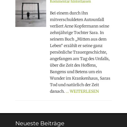
on
Kommentar hinterlassen
Bei einem durch ihn
mitverschuldeten Autounfall
verliert Arne Kopfermann seine
zehnjährige Tochter Sara. In
seinem Buch „Mitten aus dem
Leben“ erzählt er seine ganz
persönliche Trauergeschichte,
angefangen am Tag des Unfalls,
über die Zeit des Hoffens,
Bangens und Betens um ein
Wunder im Krankenhaus, Saras
Tod und natürlich der Zeit
danach.
… WEITERLESEN
Neueste Beiträge