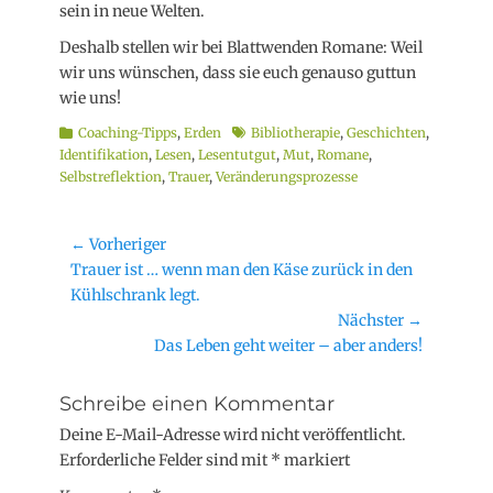
sein in neue Welten.
Deshalb stellen wir bei Blattwenden Romane: Weil
wir uns wünschen, dass sie euch genauso guttun
wie uns!
Kategorien
Schlagworte
Coaching-Tipps
,
Erden
Bibliotherapie
,
Geschichten
,
Identifikation
,
Lesen
,
Lesentutgut
,
Mut
,
Romane
,
Selbstreflektion
,
Trauer
,
Veränderungsprozesse
Beitragsnavigation
← Vorheriger
Vorheriger
Trauer ist … wenn man den Käse zurück in den
Beitrag:
Kühlschrank legt.
Nächster →
Nächster
Das Leben geht weiter – aber anders!
Beitrag:
Schreibe einen Kommentar
Deine E-Mail-Adresse wird nicht veröffentlicht.
Erforderliche Felder sind mit
*
markiert