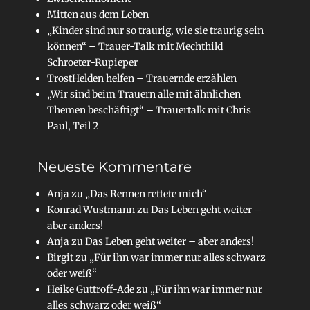
Mitten aus dem Leben
„Kinder sind nur so traurig, wie sie traurig sein
können“ – Trauer-Talk mit Mechthild
Schroeter-Rupieper
TrostHelden helfen – Trauernde erzählen
„Wir sind beim Trauern alle mit ähnlichen
Themen beschäftigt“ – Trauertalk mit Chris
Paul, Teil 2
Neueste Kommentare
Anja
zu
„Das Rennen rettete mich“
Konrad Wustmann
zu
Das Leben geht weiter –
aber anders!
Anja
zu
Das Leben geht weiter – aber anders!
Birgit
zu
„Für ihn war immer nur alles schwarz
oder weiß“
Heike Guttroff-Ade
zu
„Für ihn war immer nur
alles schwarz oder weiß“