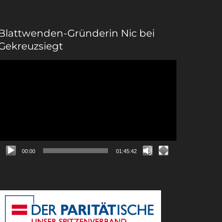
Blattwenden-Gründerin Nic bei
Gekreuzsiegt
Video-
Player
00:00
01:45:42