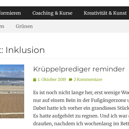
formieren
Coaching & Kurse
Kreativität & Kunst
en
Grünen
t:
Inklusion
Krüppelprediger reminder
Posted
1. Oktober 2019
2 Kommentare
on
Es ist noch nicht lange her, erst wenige Wo
nur auf einem Bein in der Fußgängerzone 
Dabei hatte ich vorher ein grandioses Stü
Es hatte aufgehört zu regnen. Und ich war
draußen, nachdem ich wochenlang im Bett