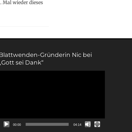
 Mal wieder dieses
Blattwenden-Gründerin Nic bei
„Gott sei Dank“
Video-
Player
00:00
04:14